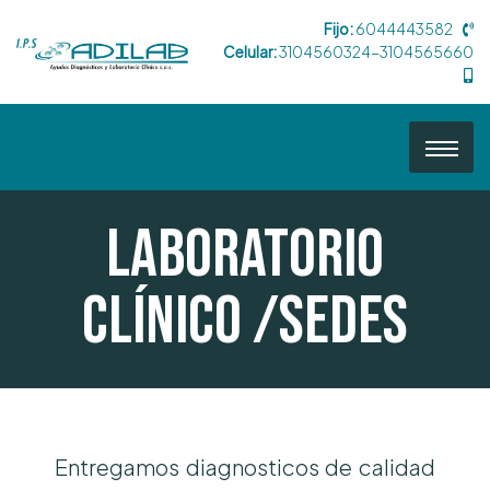
Fijo:
6044443582
Celular:
3104560324-3104565660
Laboratorio
Clínico /Sedes
Entregamos diagnosticos de calidad