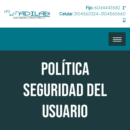
Fijo:
6044443582
Celular:
3104560324-3104565660
Política
Seguridad del
Usuario