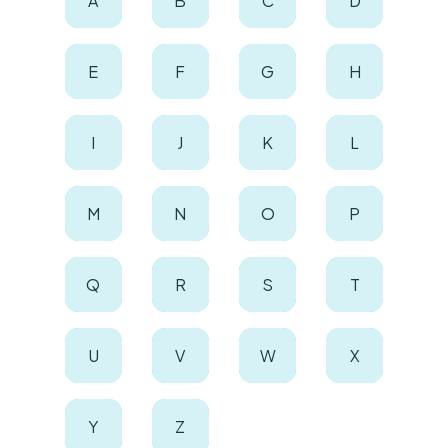
A
B
C
D
E
F
G
H
I
J
K
L
M
N
O
P
Q
R
S
T
U
V
W
X
Y
Z