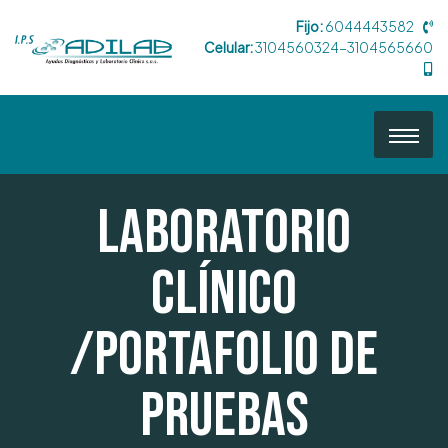
Fijo:
6044443582
Celular:
3104560324-3104565660
Laboratorio
Clínico
/Portafolio de
pruebas