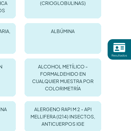
ICA
(CRIOGLOBULINAS)
OS
RIA,
ALBÚMINA
N
ALCOHOL METÍLICO -
FORMALDEHIDO EN
CUALQUIER MUESTRA POR
COLORIMETRÍA
INA
ALERGENO RAPI M 2 - API
MELLIFERA (I214) INSECTOS,
ANTICUERPOS IGE