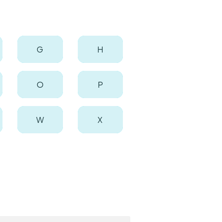
G
H
O
P
W
X