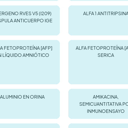
ERGENO RVES V5 (I209)
ALFA 1 ANTITRIPSIN
SPULA ANTICUERPO IGE
A FETOPROTEÍNA [AFP]
ALFA FETOPROTEÍNA [
N LÍQUIDO AMNIÓTICO
SERICA
ALUMINIO EN ORINA
AMIKACINA,
SEMICUANTITATIVA P
INMUNOENSAYO