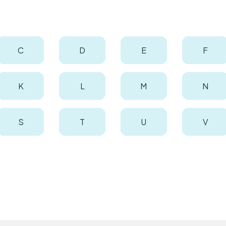
C
D
E
F
K
L
M
N
S
T
U
V