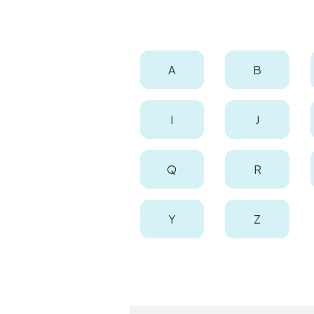
A
B
I
J
Q
R
Y
Z