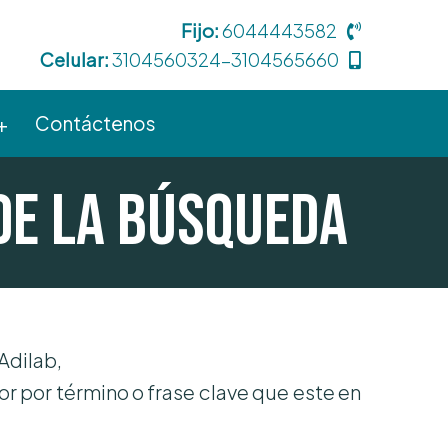
Fijo:
6044443582
Celular:
3104560324-3104565660
Contáctenos
de la búsqueda
 Adilab,
or por término o frase clave que este en