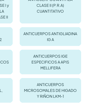
E I y
CLASE II (P.R.A)
LA
CUANTITATIVO
E II
ANTICUERPOS ANTIGLIADINA
2
IG A
ANTICUERPOS IGE
ICOS
ESPECIFICOS A APIS
MELLIFERA
ANTICUERPOS
L,
MICROSOMALES DE HIGADO
Y RIÑON LKM-1