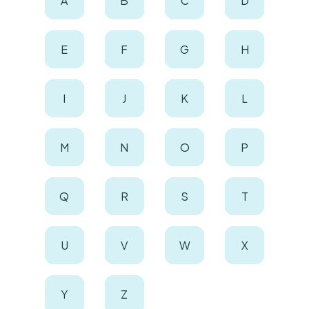
A
B
C
D
E
F
G
H
I
J
K
L
M
N
O
P
Q
R
S
T
U
V
W
X
Y
Z