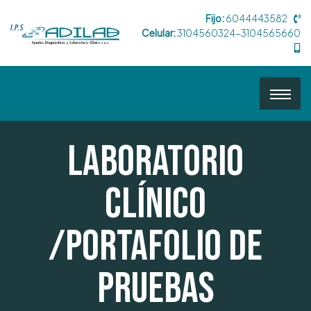
Fijo:
6044443582
Celular:
3104560324-3104565660
Laboratorio
Clínico
/Portafolio de
pruebas