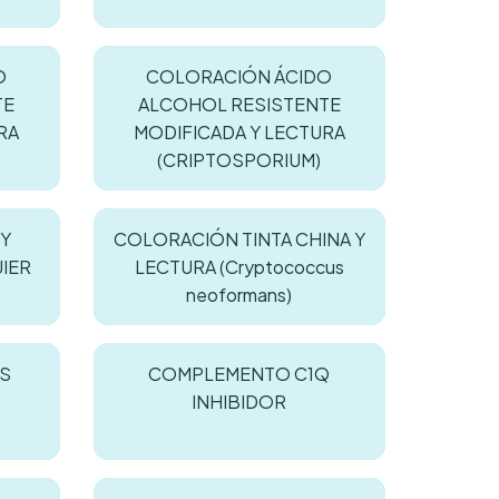
O
COLORACIÓN ÁCIDO
TE
ALCOHOL RESISTENTE
RA
MODIFICADA Y LECTURA
(CRIPTOSPORIUM)
Y
COLORACIÓN TINTA CHINA Y
IER
LECTURA (Cryptococcus
neoformans)
S
COMPLEMENTO C1Q
INHIBIDOR