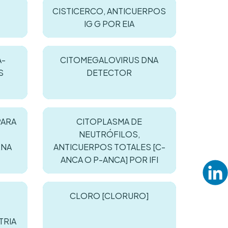
CISTICERCO, ANTICUERPOS
IG G POR EIA
A-
CITOMEGALOVIRUS DNA
S
DETECTOR
PARA
CITOPLASMA DE
NEUTRÓFILOS,
RNA
ANTICUERPOS TOTALES [C-
ANCA O P-ANCA] POR IFI
CLORO [CLORURO]
TRIA