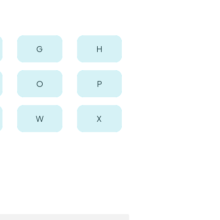
G
H
O
P
W
X