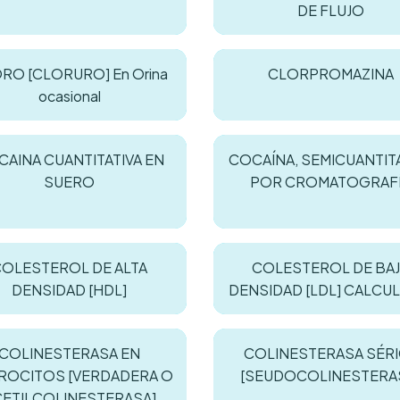
DE FLUJO
RO [CLORURO] En Orina
CLORPROMAZINA
ocasional
AINA CUANTITATIVA EN
COCAÍNA, SEMICUANTIT
SUERO
POR CROMATOGRAF
OLESTEROL DE ALTA
COLESTEROL DE BA
DENSIDAD [HDL]
DENSIDAD [LDL] CALCU
COLINESTERASA EN
COLINESTERASA SÉR
TROCITOS [VERDADERA O
[SEUDOCOLINESTERA
CETILCOLINESTERASA]