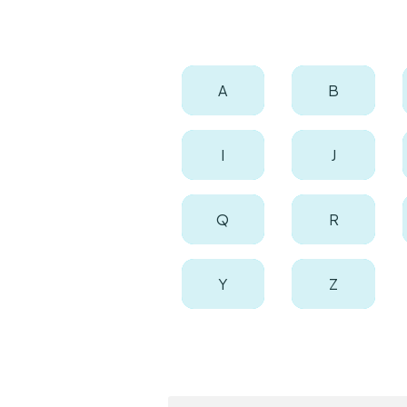
A
B
I
J
Q
R
Y
Z