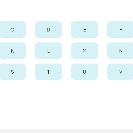
C
D
E
F
K
L
M
N
S
T
U
V