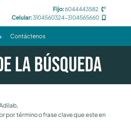
Fijo:
6044443582
Celular:
3104560324-3104565660
Contáctenos
de la búsqueda
 Adilab,
or por término o frase clave que este en